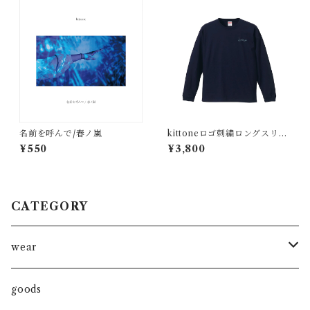
名前を呼んで/春ノ嵐
kittoneロゴ刺繍ロングスリー
ブTシャツ
¥550
¥3,800
CATEGORY
wear
TOPS
goods