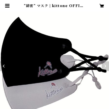
”緋密” マスク | kittone OFFICI
AL SHOP